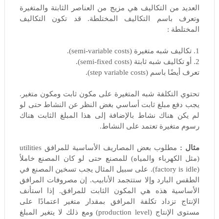
العديد من التكاليف هي مزيج من العناصر الثابتة والمتغيرة
وتعرف باسم التكاليف المختلطة. قد تكون التكاليف
المختلطة :
1. تكاليف شبه متغيرة (semi-variable costs).
2. أو تكاليف شبه ثابتة (semi-fixed costs).
تعرف أيضًا باسم (step variable costs).
تحتوي التكلفة شبه المتغيرة على مكون ثابت ومكون متغير.
يجب دفع مبلغ ثابت أساسي بغض النظر عن النشاط حتى لو
لم يكن هناك نشاط بالإضافة إلى هذا المبلغ الثابت هناك
رسوم متغيرة تعتمد على النشاط.
مثال :
مطلوب بعض المصاريف الأساسية للمرافق utilities
(مثل الكهرباء والمياه) للمصنع حتى لو كان المصنع خاملاً
(factory is idle). على سبيل المثال يجب تسخين المصنع في
الطقس البارد وإلا ستتجمد الأنابيب. إن مصروفات المرافق
الأساسية هذه هي المكون الثابت للمرافق. إذا استأنف
الإنتاج تزداد تكلفة المرافق بمقدار متغير اعتمادًا على
مستوى الإنتاج (production level) ومع ذلك لا يتغير المبلغ