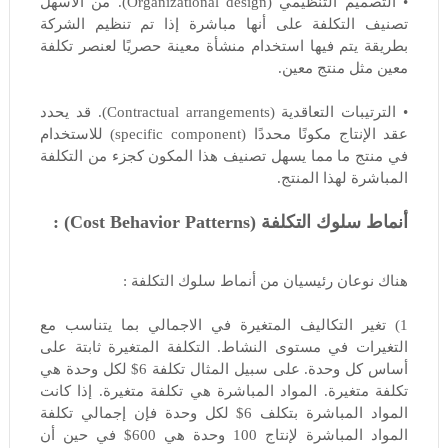
• التصميم التنظيمي (Organizational design). من الأسهل
تصنيف التكلفة على أنها مباشرة إذا تم تنظيم الشركة
بطريقة يتم فيها استخدام منشأة معينة حصريًا لعنصر تكلفة
معين مثل منتج معين.
• الترتيبات التعاقدية (Contractual arrangements). قد يحدد
عقد الإنتاج مكونًا محددًا (specific component) للاستخدام
في منتج ما مما يسهل تصنيف هذا المكون كجزء من التكلفة
المباشرة لهذا المنتج.
أنماط سلوك التكلفة (Cost Behavior Patterns) :
هناك نوعان رئيسيان من أنماط سلوك التكلفة :
1) تغير التكاليف المتغيرة في الاجمالي بما يتناسب مع
التغيرات في مستوى النشاط. التكلفة المتغيرة ثابتة على
أساس كل وحدة. على سبيل المثال تكلفة 6$ لكل وحدة هي
تكلفة متغيرة. المواد المباشرة هي تكلفة متغيرة. إذا كانت
المواد المباشرة بتكلف 6$ لكل وحدة فإن إجمالي تكلفة
المواد المباشرة لإنتاج 100 وحدة هي 600$ في حين أن