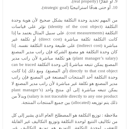
9. أو عقارًا (real property).
10. أو حتى هدفًا استراتيجيًا (strategic goal).
من المهم تحديد وحدة التكلفة بشكل صحيح لأن هوية وحدة
التكلفة (identity of the cost object) تؤثر على قياسات
التكلفة (cost measurements). على سبيل المثال يعتمد ما إذا
كانت التكلفة تكلفة مباشرة (direct cost) أو تكلفة غير
مباشرة (indirect cost) على طبيعة وحدة التكلفة نفسه. إذا
كان وحدة التكلفة هو مصنع الشركة فإن راتب مدير المصنع
(plant manager’s salary) هو تكلفة مباشرة لأن راتب مدير
المصنع يمكن تتبعه مباشرةً إلى وحدة التكلفة can be traced
directly to that cost object (أي المصنع). ومع ذلك إذا كانت
وحدة التكلفة أحد المنتجات المصنعة في المصنع فإن راتب
مدير المصنع هو تكلفة غير مباشرة لأن راتب مدير المصنع لا
يمكن تتبعه مباشرة إلى أي منتج واحد (plant manager’s
salary is not traceable directly to any one product) وبدلاً من
ذلك يتم توزيعه (allocated) بين جميع المنتجات المنتجة.
ملاحظة : توزيع التكلفة هو المصطلح العام الذي يشير إلى كل
من تكاليف التتبع لوحدة التكلفة وتوزيع التكاليف غير القابلة
للتعقب لوحدة التكلفة. التوزيع هو توزيع التكاليف غير