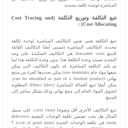
المباشرة لوحدة تكلفة محددة.
تتبع التكلفة وتوزيع التكلفة (Cost Tracing and
Cost Allocating) :
تتبع التكلفة يعني تعيين التكاليف المباشرة لوحدة تكلفة
محددة. التكاليف المباشرة (تسمى أيضًا التكاليف القابلة
للتتبع traceable costs) هي التكاليف المتكبدة على وجه
التحديد بسبب وحدة التكلفة هذا. بدون وحدة التكلفة هذا لما
تم تكبد التكلفة المباشرة. قد تكون التكاليف التي يمكن
تتبعها مواد خام (raw materials) يمكن تحديدها كجزء من منتج
نهائي (can be identified as part of a finished product).
يمكن أيضًا تتبع العمالة المباشرة (Direct labor) المطلوبة
لتحويل المواد الخام إلى منتج نهائي وذلك بشكل مباشر إلى
المنتج.
تتبع التكاليف الأخرى أقل وضوحا (less clear.). على سبيل
المثال هل يجب تضمين تكلفة الوحدات المعيبة (defective
units) في تكلفة الوحدات الجيدة (cost of good units) ؟