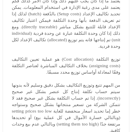
يعتمد ما إذا كان يجب عليهم ذلك وإذا كان الأمر كذلك فكم
يعتمد على مدى رغبة الإدارة في استخدام المعلومات. يمكن
تحديد تكاليف الإعداد (Setup costs) بالدُفعة (batch) لذلك إذا
تم تعريف الدفعة بأنها وحدة التكلفة فيمكن اعتبار تكاليف
الإعداد قابلة للتتبع بشكل مباشر (directly traceable). ومع
ذلك إذا كان وحدة التكلفة عبارة عن وحدة فردية (individual
unit) تم إنتاجها فانه يتم توزيع (allocated) تكاليف الإعداد لكل
وحدة فردية.
توزيع التكلفة (Cost allocation) هو عملية تعيين التكاليف
(assigning costs) بخلاف التكاليف المباشرة لعناصر التكلفة
وفقًا لمعادلة أواساس توزيع محدد مسبقًا.
من المهم تتبع وتوزيع التكاليف بشكل دقيق وسليم لأنه بدونها
سيتم حساب تكلفة إنتاج كل عنصر بشكل غير صحيح
(incorrectly). إذا تم حساب التكلفة بشكل غير صحيح فقد لا
تتمكن الشركة من تسعير منتجاتها بشكل صحيح وستواجه
خطر إما تحديد اسعار منخفضة للغاية setting prices too low
(وبالتالي خسارة الأموال في كل عملية بيع) أو تحديدها
مرتفعة جدًا (setting them too high) وبالتالي عدم بيع وحدات
كافية.