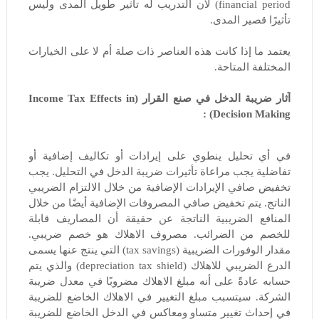
financial period) لأن التدريب له تأثير طويل المدى وليس
تأثيرًا قصير المدى.
يعتمد ما إذا كانت هذه العناصر ذات صلة أم لا على الخيارات
المختلفة المتاحة.
آثار ضريبة الدخل في صنع القرار (Income Tax Effects in
Decision Making) :
في أي تحليل ينطوي على إيرادات أو تكاليف إضافية أو
تفاضلية يجب مراعاة تأثيرات ضريبة الدخل في التحليل. يجب
تخفيض صافي الإيرادات الإضافية من خلال الالتزام الضريبي
الناتج. يتم تخفيض صافي المصروفات الإضافية أيضًا من خلال
المنافع الضريبية الناتجة عن حقيقة أن المصاريف قابلة
للخصم من الضرائب. مصروف الاهلاك هو خصم ضريبي.
مقدار الوفورات الضريبية (tax savings) التي ينتج عنها يسمى
الدرع الضريبي للاهلاك (depreciation tax shield) والذي يتم
حسابه عادةً على أنه مبلغ الاهلاك مضروبًا في معدل ضريبة
الشركة. سيتسبب مبلغ التغيير في الاهلاك الخاضع للضريبة
في إحداث تغيير متساو ومعاكس في الدخل الخاضع للضريبة