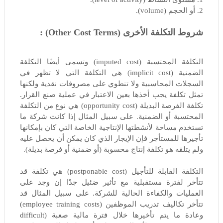
2. أو الحجم (volume).
شروط التكلفة الأخرى (Other Cost Terms) :
التكلفة المحتسبة (imputed cost) وتسمى أيضًا التكلفة
الضمنية (implicit cost) هي التكلفة التي لا تظهر في
السجلات المحاسبية ولا تنطوي على مصروفات نقدية ولكنها
تمثل تكلفة يجب أخذها بعين الاعتبار في عملية صنع القرار.
تكلفة الفرصة البديلة (opportunity cost) هي نوع من التكلفة
المحتسبة أو الضمنية. على سبيل المثال إذا كانت شركة ما
تستخدم مساحة لأنشطتها الإنتاجية الخاصة التي كان بإمكانها
تأجيرها للمستأجر فإن الإيجار الذي كان يمكن أن يحصل عليه
ولم يتلقه هو تكلفة إنتاج محسوبة (أو ضمنية أو فرصة بديلة).
التكلفة القابلة للتأجيل (postponable cost) هي تكلفة قد
تتأخر لفترة مستقبلية مع تأثير ضئيل جدًا إن وجد على
العمليات والكفاءة الحالية للشركة. على سبيل المثال قد
تتأخر تكاليف تدريب الموظفين (employee training costs)
وعادة ما يتم تأخيرها خلال فترة مالية صعبة (difficult