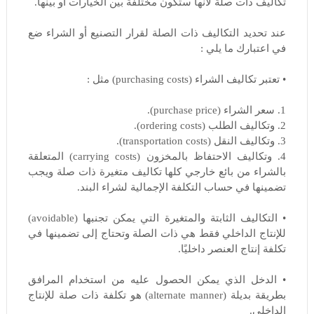
تكاليف ذات صلة لأنها ستكون مختلفة بين الخيارات أو بينها.
عند تحديد التكاليف ذات الصلة لقرار التصنيع أو الشراء ضع
في اعتبارك ما يلي :
• تعتبر تكاليف الشراء (purchasing costs) مثل :
1. سعر الشراء (purchase price).
2. وتكاليف الطلب (ordering costs).
3. وتكاليف النقل (transportation costs).
4. وتكاليف الاحتفاظ بالمخزون (carrying costs) المتعلقة
بالشراء من بائع خارجي كلها تكاليف متغيرة ذات صلة ويجب
تضمينها في حساب التكلفة الإجمالية لشراء البند.
• التكاليف الثابتة والمتغيرة التي يمكن تجنبها (avoidable)
للإنتاج الداخلي فقط هي ذات الصلة وتحتاج إلى تضمينها في
تكلفة إنتاج العنصر داخليًا.
• الدخل الذي يمكن الحصول عليه من استخدام المرافق
بطريقة بديلة (alternate manner) هو تكلفة ذات صلة للإنتاج
الداخلي.