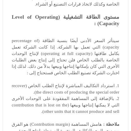
الخاصة وكذلك لاتخاذ قرارات التصنيع أو الشراء.
مستوى الطاقة التشغيلية (Level of Operating
Capacity) :
سيتأثر السعر الأدنى أيضًا بنسبة الطاقة (percentage of
capacity) التي تعمل بها الشركة. إذا كانت الشركة تعمل
بكامل طاقتها (operating at full capacity) لإنتاج الوحدات
الخاصة بالطلب الخاص فلن تحتاج إلى إنتاج بعض الطلبات
الأخرى التي كان بإمكانها إنتاجها وبيعها بدلاً من ذلك. لذلك إذا
اختارت الشركة تصنيع الطلب الخاص فستحتاج إلى :
1. استرداد التكاليف المباشرة لإنتاج الطلب الخاص (recover
the direct costs of producing the special order).
2. بالإضافة إلى المساهمة المفقودة على الوحدات الأخرى
التي لا يمكنها إنتاجها وبيعها (contribution that is lost on the
other units that it cannot produce and sell).
ملاحظة :
هامش المساهمة (Contribution margin) هو الفرق
بين سعر البيع والتكاليف المتغيرة المرتبطة بإنتاج الوحدة.