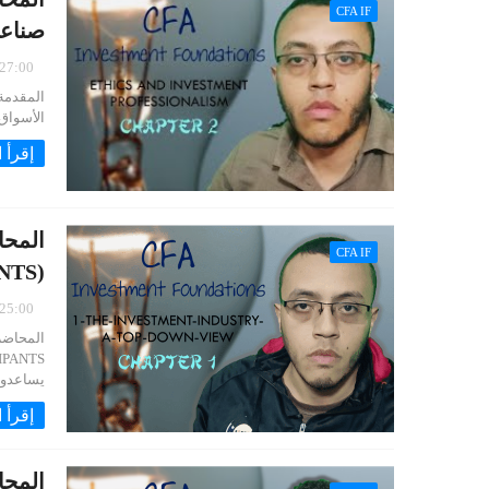
CFA IF
صناعة
0/2021
الأسواق المالية (t integrity). 2
إقرأ ا
CFA IF
(INVESTMENT INDUSTRY PARTICIPANTS)
6/2020
يساعدون
إقرأ ا