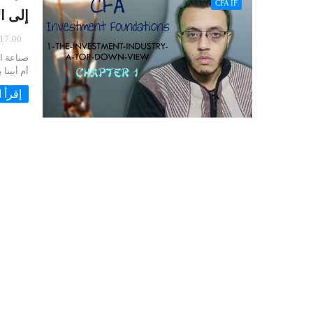
CFA IF
إلى ا
6/2020
أم أبينا
إقرأ ا