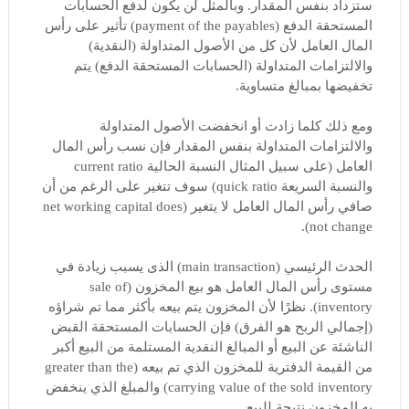
ستزداد بنفس المقدار. وبالمثل لن يكون لدفع الحسابات
المستحقة الدفع (payment of the payables) تأثير على رأس
المال العامل لأن كل من الأصول المتداولة (النقدية)
والالتزامات المتداولة (الحسابات المستحقة الدفع) يتم
تخفيضها بمبالغ متساوية.
ومع ذلك كلما زادت أو انخفضت الأصول المتداولة
والالتزامات المتداولة بنفس المقدار فإن نسب رأس المال
العامل (على سبيل المثال النسبة الحالية current ratio
والنسبة السريعة quick ratio) سوف تتغير على الرغم من أن
صافي رأس المال العامل لا يتغير (net working capital does
not change).
الحدث الرئيسي (main transaction) الذى يسبب زيادة في
مستوى رأس المال العامل هو بيع المخزون (sale of
inventory). نظرًا لأن المخزون يتم بيعه بأكثر مما تم شراؤه
(إجمالي الربح هو الفرق) فإن الحسابات المستحقة القبض
الناشئة عن البيع أو المبالغ النقدية المستلمة من البيع أكبر
من القيمة الدفترية للمخزون الذي تم بيعه (greater than the
carrying value of the sold inventory) والمبلغ الذي ينخفض ​​
به المخزون نتيجة للبيع.