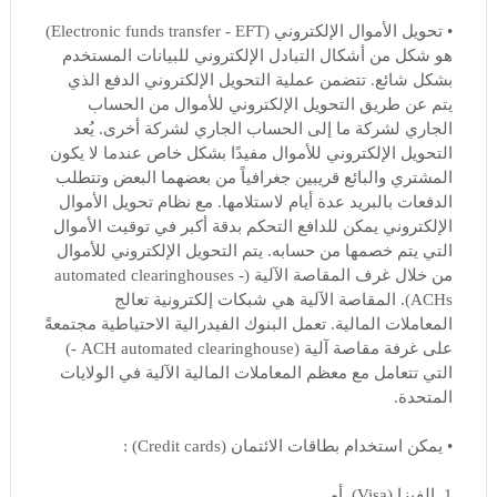
• تحويل الأموال الإلكتروني (Electronic funds transfer - EFT)
هو شكل من أشكال التبادل الإلكتروني للبيانات المستخدم
بشكل شائع. تتضمن عملية التحويل الإلكتروني الدفع الذي
يتم عن طريق التحويل الإلكتروني للأموال من الحساب
الجاري لشركة ما إلى الحساب الجاري لشركة أخرى. يُعد
التحويل الإلكتروني للأموال مفيدًا بشكل خاص عندما لا يكون
المشتري والبائع قريبين جغرافياً من بعضهما البعض وتتطلب
الدفعات بالبريد عدة أيام لاستلامها. مع نظام تحويل الأموال
الإلكتروني يمكن للدافع التحكم بدقة أكبر في توقيت الأموال
التي يتم خصمها من حسابه. يتم التحويل الإلكتروني للأموال
من خلال غرف المقاصة الآلية (automated clearinghouses -
ACHs). المقاصة الآلية هي شبكات إلكترونية تعالج
المعاملات المالية. تعمل البنوك الفيدرالية الاحتياطية مجتمعةً
على غرفة مقاصة آلية (ACH automated clearinghouse -)
التي تتعامل مع معظم المعاملات المالية الآلية في الولايات
المتحدة.
• يمكن استخدام بطاقات الائتمان (Credit cards) :
1. الفيزا (Visa). أو