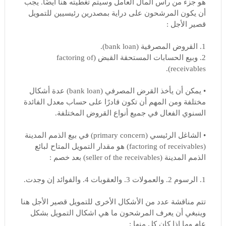
هو جزء من رأس المال العامل وسيتم تغطيته هنا أيضًا. يجب
أن يكون المرشحون على دراية بمصدرين رئيسيين للتمويل
قصير الأجل :
1. القروض المصرفية (bank loan).
2. وبيع الحسابات المستحقة القبض (factoring of
receivables).
• يمكن أن يأخذ القرض المصرفي (bank loan) عدة أشكال
مختلفة ومن المهم أن تكون قادرًا على حساب معدل الفائدة
السنوي الفعال في جميع أنواع القروض المختلفة.
• الشاغل الرئيسي (primary concern) في بيع الذمم المدينة
(factoring of receivables) هو مقدار التمويل المتاح لبائع
الذمم المدينة (seller of the receivables) بعد خصم :
1. الرسوم 2. والعمولات 3. والعقوبات 4. والفوائد إن وجدت.
تتم مناقشة عدد من الأشكال الأخرى للتمويل قصير الأجل هنا
وينبغي أن يعرف المرشحون ما هي اشكال التمويل بشكل
عام وما إذا كان كل منها :