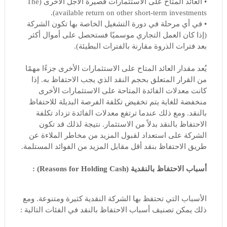
• العائد المتاح على الاستثمارات قصيرة الأجل الأخرى (The
available return on other short-term investments).
• في أي مرحلة في دورة التشغيل الخاصة بها تكون الشركة
(إذا كان العمل التجاري موسميًا فستحصل على أموال أكثر
بعد فترات الذروة مقارنة بالفترات البطيئة).
يُعد مقدار العائد المتاح على الاستثمارات الأخرى جزءًا مهمًا
من القرار المتعلق بحجم النقد الذي يجب الاحتفاظ به. إذا
كانت معدلات الفائدة المتاحة على الاستثمارات الأخرى
منخفضة للغاية يتم تخفيض تكلفة الفرصة البديلة للاحتفاظ
بالنقد. ومع ذلك عندما ترتفع معدلات الفائدة تزداد تكلفة
الاحتفاظ بالنقد بدلاً من الاستثمار. نتيجة لذلك قد تكون
الشركة على استعداد لقبول المزيد من مخاطر الملاءة عن
طريق الاحتفاظ بنقد أقل مقابل المزيد من الفوائد المستلمة.
أسباب الاحتفاظ بالنقدية (Reasons for Holding Cash) :
الأسباب التي تحتفظ بها الشركة النقدية كثيرة ومتنوعة. ومع
ذلك يمكن تصنيف أسباب الاحتفاظ بالنقد في الفئات التالية :