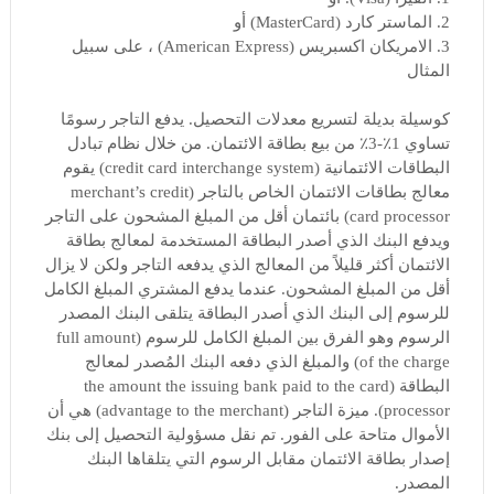
2. الماستر كارد (MasterCard) أو
3. الامريكان اكسبريس (American Express) ، على سبيل
المثال
كوسيلة بديلة لتسريع معدلات التحصيل. يدفع التاجر رسومًا
تساوي 1٪-3٪ من بيع بطاقة الائتمان. من خلال نظام تبادل
البطاقات الائتمانية (credit card interchange system) يقوم
معالج بطاقات الائتمان الخاص بالتاجر (merchant’s credit
card processor) بائتمان أقل من المبلغ المشحون على التاجر
ويدفع البنك الذي أصدر البطاقة المستخدمة لمعالج بطاقة
الائتمان أكثر قليلاً من المعالج الذي يدفعه التاجر ولكن لا يزال
أقل من المبلغ المشحون. عندما يدفع المشتري المبلغ الكامل
للرسوم إلى البنك الذي أصدر البطاقة يتلقى البنك المصدر
الرسوم وهو الفرق بين المبلغ الكامل للرسوم (full amount
of the charge) والمبلغ الذي دفعه البنك المُصدر لمعالج
البطاقة (the amount the issuing bank paid to the card
processor). ميزة التاجر (advantage to the merchant) هي أن
الأموال متاحة على الفور. تم نقل مسؤولية التحصيل إلى بنك
إصدار بطاقة الائتمان مقابل الرسوم التي يتلقاها البنك
المصدر.