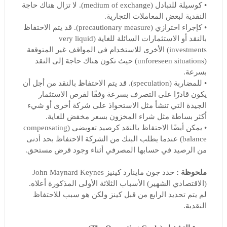
• كوسيلة للتبادل (medium of exchange). لا تزال هناك حاجة
النقدية لبعض المعاملات التجارية.
• كإجراء احترازي (precautionary measure). قد يتم الاحتفاظ
بالنقد أو الاستثمارات السائلة للغاية (very liquid
investments) الأخرى للاستخدام في المواقف غير المتوقعة
(unforeseen situations) حيث تكون هناك حاجة إلى النقد
بسرعة.
• للمضاربة (speculation). قد يتم الاحتفاظ بالنقد من أجل أن
يكون قادرًا على التصرف بسرعة وفقًا لفرص الاستثمار
الجيدة التي تنشأ مثل الاستحواذ على شركة أخرى أو شيء
أكثر بساطة مثل شراء المخزون بسعر مخفض للغاية.
• يمكن أيضًا الاحتفاظ بالنقد كرصيد تعويضي (compensating
balance) عندما يطلب البنك من الشركة الاحتفاظ بحد أدنى
من الرصيد في حسابها المصرفي أثناء وجود قرض مستحق.
ملحوظة :
حدد جون ماينارد كينيز John Maynard Keynes
(الاقتصادي الشهير) الأسباب الثلاثة الأولى المذكورة أعلاه.
لم يتم تحديد الرابع من قبل كينز ولكن هو سبب للاحتفاظ
النقدية.