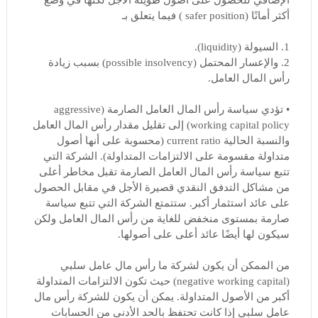
أكثر أمانًا (safer position ) فيما يتعلق بـ
1. السيولة (liquidity).
2. والإعسار المحتمل (possible insolvency) بسبب زيادة
رأس المال العامل.
• تؤدي سياسة رأس المال العامل الصارمة (aggressive
working capital policy) إلى تقليل مقدار رأس المال العامل
والنسبة الحالية current ratio (محسوبة على أنها أصول
متداولة مقسومة على الالتزامات المتداولة). الشركة التي
تتبع سياسة رأس المال العامل الصارمة تقبل مخاطر أعلى
من مشاكل التدفق النقدي قصيرة الأجل في مقابل الحصول
على عائد استثمار أكبر. ستتمتع الشركة التي تتبع سياسة
صارمة بمستوى منخفض للغاية من رأس المال العامل ولكن
سيكون لها أيضًا عائد أعلى على أصولها.
من الممكن أن يكون لشركة ما رأس مال عامل سلبي
(negative working capital) حيث تكون الالتزامات المتداولة
أكبر من الأصول المتداولة. يمكن أن يكون للشركة رأس مال
عامل سلبي إذا كانت تحتفظ بالحد الأدنى من الحسابات