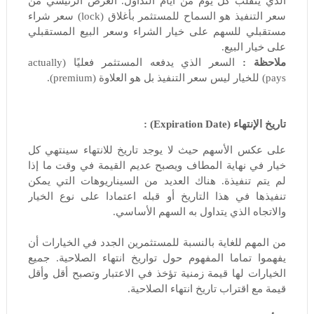
الذي يتقلب كل يوم من ايام التداول. الغرض الرئيسي من
سعر التنفيذ هو السماح للمستثمر بأغلاق (
lock
) سعر شراء
مستقبلي للسهم على خيار الشراء وسعر البيع المستقبلي
على خيار البيع.
ملاحظة :
السعر الذي يدفعه المستثمر فعليًا (
actually
pays)
للخيار ليس سعر التنفيذ بل هو العلاوة (
premium
).
تاريخ الإنتهاء (Expiration Date) :
على عكس الأسهم حيث لا يوجد تاريخ للانتهاء سينتهي كل
خيار في نهاية المطاف ويصبح عديم القيمة في وقت ما إذا
لم يتم تنفيذة. هناك العديد من السيناريوهات التي يمكن
تنفيذها في هذا التاريخ أو قبله اعتمادا على نوع الخيار
والاتجاه الذي يتداول به السهم الأساسي.
من المهم للغاية بالنسبة للمستثمرين الجدد في الخيارات أن
يفهموا تماما المفهوم حول تواريخ انتهاء الصلاحية. جميع
الخيارات لها قيمة زمنية تؤخذ في الاعتبار وتصبح أقل وأقل
قيمة مع اقتراب تاريخ انتهاء الصلاحية.