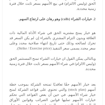
الحق
(وليس الالتزام)
في بيع الأسهم بسعر ثابت خلال فترة
زمنية محددة.
2. خيارات الشراء (calls) وهو رهان على ارتفاع السهم.
هو خيار يمنح مشتريه الحق في شراء الأداة المالية ذات
العلاقة وبدون التزام المشتري بالشراء إن لم يكن السعر قد
تحرك لصالحه وذلك حتى تاريخ انتهاء صلاحية محدد وعلى
سعر محدد يسمى سعر التنفيذ (Strike / Exercise price).
وبالتالى يمكن القول ان خيارات الشراء
تمنح المستثمر الحق
(وليس الالزام) في شراء الأسهم بسعر ثابت خلال فترة زمنية
محددة.
يعد خيار الأسهم حقًا تعاقديًا تمنحه الشركة بموجب خطة
أسهم (stock plan) والتي تحتوي على قواعد الشركة لمنح
خيار شراء الأسهم. في حين أن بعض القواعد التي تحكم
خيارات الأسهم تمليها قوانين الضرائب وقوانين الأوراق
المالية إلا أن العديد من المتغيرات في طرق منح خيار