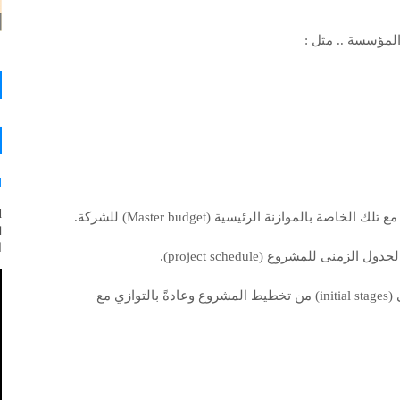
لمؤسسة .. مثل :
d
الموازنة الرئيسية (Master budget) للشركة.
ا
ى للمشروع (project schedule).
يتم تنفيذ موازنة المشروع في المراحل الأولى (initial stages) من تخطيط المشروع وعادةً بالتوازي مع