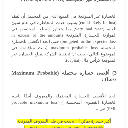
الخسارة غير المتوقعة هي المبلغ الذي من المحتمل أن يُفقد
(could likely be lost) بسبب حدث المخاطرة في عام سيئ
للغاية (very bad year) بما يتجاوز المبلغ المخصص في
الموازنة للخسارة المتوقعة (in excess of the amount
budgeted for the expected loss) حتى الحد الأقصى للخسارة
المحتملة maximum probable loss (تمت مناقشته في
الموضوع التالي). يجب أن تحتفظ الشركة بمبلغ الخسارة غير
المتوقعة كرأس مال (capital).
3) أقصى خسارة محتملة (Maximum Probable
Loss) :
الحد الأقصى للخسارة المحتملة والمعروف أيضًا باسم
الخسارة القصوى المحتملة (probable maximum loss -
PML) هي ..
أكبر خسارة يمكن أن تحدث في ظل الظروف المتوقعة
Largest loss that can occur under foreseeable