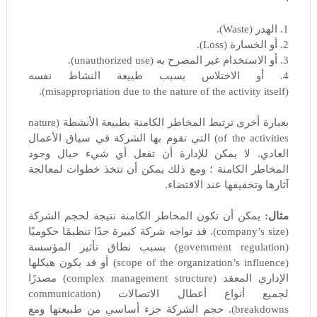
1. الهدر (Waste).
2. أو الخسارة (Loss).
3. أو الاستخدام غير المصرح به (unauthorized use).
4. أو الاختلاس بسبب طبيعة النشاط نفسه
(misappropriation due to the nature of the activity itself).
بعبارة أخرى ترتبط المخاطر الكامنة بطبيعة الأنشطة (nature
of the activities) التي تقوم بها الشركة في سياق الأعمال
العادي. لا يمكن للإدارة أن تفعل أي شيء حيال وجود
المخاطر الكامنة ؛ ومع ذلك يمكن أن تتخذ خطوات لمعالجة
آثارها وتخفيفها عند الاقتضاء.
مثال:
يمكن أن تكون المخاطر الكامنة نتيجة لحجم الشركة
(company’s size). قد تواجه شركة كبيرة جدًا تنظيمًا حكوميًا
(government regulation) بسبب نطاق تأثير المؤسسة
(scope of the organization’s influence) أو قد يكون هيكلها
الإداري المعقد (complex management structure) مصدرًا
لجميع أنواع أعطال الاتصالات (communication
breakdowns). حجم الشركة جزء أساسي من طبيعتها ومع