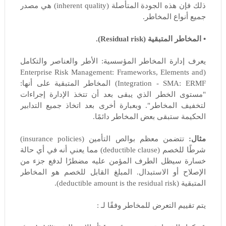
ذلك فإن هذه الجودة المتأصلة (inherent quality) هي مصدر
جميع أنواع المخاطر.
• المخاطر المتبقية (Residual risk).
يعرف إدارة المخاطر المؤسسية: الأطر والعناصر والتكامل
(Enterprise Risk Management: Frameworks, Elements and
Integration - SMA: ERMF) المخاطر المتبقية على أنها:
"مستوى الخطر الذي يبقى بعد أن تتخذ الإدارة إجراءات
لتخفيف المخاطر". وبعبارة أخرى بعد اتخاذ جميع التدابير
الحكيمة ستبقى بعض المخاطر دائمًا.
مثال:
تتضمن معظم بوالص التأمين (insurance policies)
شرطًا للخصم (deductible clause) مما يعني أنه في أي حالة
خسارة سيظل الطرف المؤمن عليه مضطرًا لدفع جزء من
الإصلاح أو الاستبدال. المبلغ القابل للخصم هو المخاطر
المتبقية (deductible amount is the residual risk).
يتم تقييم التعرض للمخاطر وفقًا لـ :