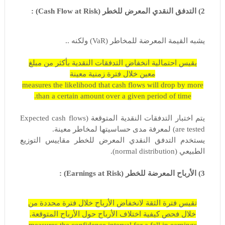
2) التدفق النقدي المعرض للخطر (Cash Flow at Risk) :
يشبه القيمة المعرضة للمخاطر (VaR) ولكنه ..
يقيس احتمالية انخفاض التدفقات النقدية بأكثر من مبلغ
معين خلال فترة زمنية معينة
measures the likelihood that cash flows will drop by more
than a certain amount over a given period of time.
يتم اختبار التدفقات النقدية المتوقعة (Expected cash flows
are tested) لمعرفة مدى حساسيتها لمخاطر معينة.
يستخدم التدفق النقدي المعرض للخطر مقاييس التوزيع
الطبيعي (normal distribution).
3) الأرباح المعرضة للخطر (Earnings at Risk) :
تقيس فترة الثقة لانخفاض الأرباح خلال فترة محددة من
خلال فحص كيفية اختلاف الأرباح حول الأرباح المتوقعة.
measures the confidence interval for a fall in earnings