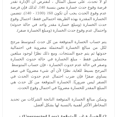
أو لا تحدث. على سبيل المثال ، لنفترض أن الإدارة تقدر
فرصة وقوع حدث خسارة معين بنسبة 40٪. لذلك فإن فرصة
عدم وقوع الحدث يجب أن تكون 60٪ (100٪ - 40٪). تتضمن
الخسارة المقدرة بهذه الطريقة احتمالين فقط: احتمال وقوع
حدث الخسارة (ومبلغ خسارة مقدر واحد في حالة حدوثه)
واحتمال عدم وقوع حدث الخسارة (ومبلغ الخسارة صفر).
يتم حساب الخسارة المتوقعة من كل حدث كمتوسط ​​مرجح
لكل من مبالغ الخسارة المحتملة مضروبة في احتمالية
حدوثها ثم يتم جمع المنتجات. ومع ذلك نظرًا لوجود مبلغين
محتملين فقط - مبلغ الخسارة في حالة حدوث الخسارة
وصفر في حالة عدم حدوث الخسارة - فإن حساب المتوسط ​​
المرجح بسيط للغاية. نظرًا لأن أي شيء مضروبًا في صفر
يساوي صفرًا فإن ضرب احتمال عدم حدوث الحدث في
الصفر ليس ضروريًا. الخسارة المتوقعة من كل حدث هي
المبلغ المقدر للخسارة مضروبًا في احتمال وقوع الحدث.
وتمكن مبالغ الخسارة المتوقعة الناتجة الشركات من تحديد
المخاطر الأكثر أهمية بالنسبة لها بشكل أفضل.
2) الخسارة غير المتوقعة (Unexpected Loss) :