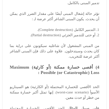
تدمير المبنى بالكامل.
تؤثر حالة إشغال المبنى أيضًا على مقدار الضرر الذي يمكن
أن يحدث. يكون المبنى الشاغر أكثر عرضة لـ :
1. التدمير الكامل (Complete destruction).
2. أو حتى للتدمير الجزئي (Partial destruction).
من المبنى المشغول لأن شاغليه سيكونون على دراية بما
كان يحدث وسيتدخلون. علاوة على ذلك فإن المبنى الشاغر
أكثر عرضة للتخريب.
4) أقصى خسارة ممكنة (أو كارثية) Maximum
Possible (or Catastrophic) Loss :
الحد الأقصى للخسارة المحتملة (أو الكارثية) هو السيناريو
الأسوأ (worst-case scenario). إنها تمثل أكبر خسارة ممكنة
من خطر أو حدث معين.
على سبيل المثال
الحد الأقصى للخسارة المحتملة