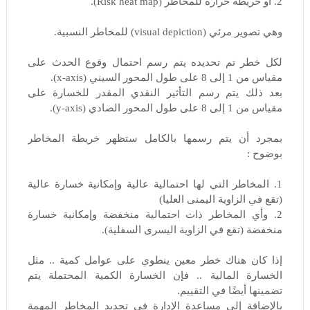
2. أو خريطة حرارة للمخاطر (Risk heat map).
وهي تصوير مرئي (visual depiction) للمخاطر النسبية.
لكل خطر تم تحديده يتم رسم احتمال وقوع الحدث على
مقياس من 1 إلى 8 على طول المحور السيني (x-axis).
بعد ذلك يتم رسم التأثير النقدي المقدر للخسارة على
مقياس من 1 إلى 8 على طول المحور الصادي (y-axis).
بمجرد أن يتم رسمها بالكامل ستظهر خريطة المخاطر
بوضوح :
1. المخاطر التي لها احتمالية عالية وإمكانية خسارة عالية
(تقع في الزاوية اليمنى العليا)
2. وأي المخاطر ذات احتمالية منخفضة وإمكانية خسارة
منخفضة (تقع في الزاوية اليسرى السفلية).
إذا كان هناك خطر معين ينطوي على عوامل كمية .. مثل
الخسارة المالية .. فإن الخسارة الكمية المحتملة يتم
تضمينها أيضًا في التقييم.
بالإضافة إلى مساعدة الإدارة في تحديد المخاطر المهمة