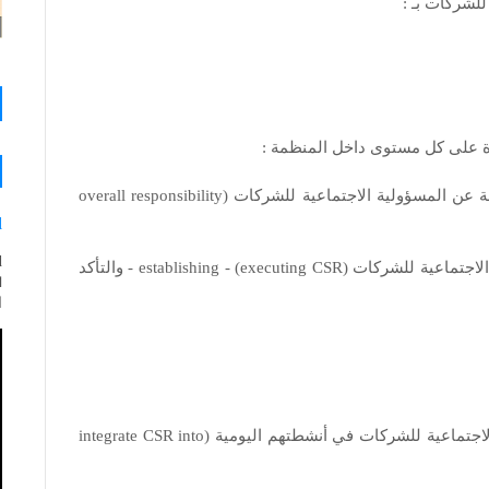
للشركات بـ :
ة على كل مستوى داخل المنظمة :
• يتحمل مجلس الإدارة (The board) المسؤولية الكاملة عن المسؤولية الاجتماعية للشركات (overall responsibility
d
• الإدارة (Management) مسؤولة عن تنفيذ المسؤولية الاجتماعية للشركات (executing CSR) - establishing - والتأكد
ا
• يجب على الموظفين (Employees) دمج المسؤولية الاجتماعية للشركات في أنشطتهم اليومية (integrate CSR into