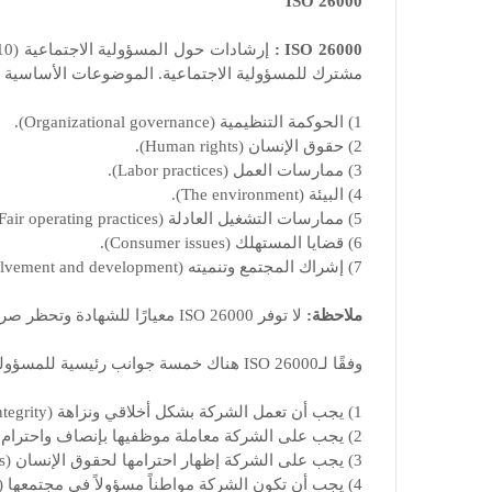
ISO 26000
ISO 26000 :
مشترك للمسؤولية الاجتماعية. الموضوعات الأساسية السبعة التي ت
1) الحوكمة التنظيمية (Organizational governance).
2) حقوق الإنسان (Human rights).
3) ممارسات العمل (Labor practices).
4) البيئة (The environment).
5) ممارسات التشغيل العادلة (Fair operating practices).
6) قضايا المستهلك (Consumer issues).
7) إشراك المجتمع وتنميته (Community involvement and development).
ملاحظة:
لا توفر ISO 26000 معيارًا للشهادة وتحظر صراحةً استخدامها كمعيار للحصول على الشهادة.
وفقًا لـISO 26000 هناك خمسة جوانب رئيسية للمسؤولية الاجتماعية للشركات :
1) يجب أن تعمل الشركة بشكل أخلاقي ونزاهة (ethically and with integrity).
2) يجب على الشركة معاملة موظفيها بإنصاف واحترام (fairly and with respect).
3) يجب على الشركة إظهار احترامها لحقوق الإنسان (respect for human rights).
4) يجب أن تكون الشركة مواطناً مسؤولاً في مجتمعها (responsible citizen in its community).