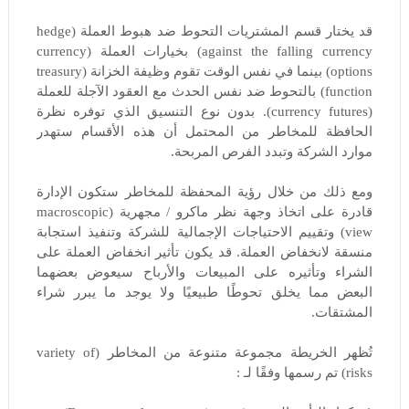
قد يختار قسم المشتريات التحوط ضد هبوط العملة (hedge
against the falling currency) بخيارات العملة (currency
options) بينما في نفس الوقت تقوم وظيفة الخزانة (treasury
function) بالتحوط ضد نفس الحدث مع العقود الآجلة للعملة
(currency futures). بدون نوع التنسيق الذي توفره نظرة
الحافظة للمخاطر من المحتمل أن هذه الأقسام ستهدر
موارد الشركة وتبدد الفرص المربحة.
ومع ذلك من خلال رؤية المحفظة للمخاطر ستكون الإدارة
قادرة على اتخاذ وجهة نظر ماكرو / مجهرية (macroscopic
view) وتقييم الاحتياجات الإجمالية للشركة وتنفيذ استجابة
منسقة لانخفاض العملة. قد يكون تأثير انخفاض العملة على
الشراء وتأثيره على المبيعات والأرباح سيعوض بعضهما
البعض مما يخلق تحوطًا طبيعيًا ولا يوجد ما يبرر شراء
المشتقات.
تُظهر الخريطة مجموعة متنوعة من المخاطر (variety of
risks) تم رسمها وفقًا لـ :