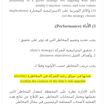
(possibility of a given strategy not aligning with the
entity’s mission, vision, and core values).
(3) والآثار المترتبة على الاستراتيجية المختارة (implications
of the strategy chosen).
3) الأداء (Performance).
يجب تحديد وتقييم المخاطر التي قد تؤثر على تحقيق :
1. تحقيق استراتيجية الشركة (firm’s strategy).
2. وأهداف العمل (business objectives).
يجب ترتيب المخاطر حسب الأولوية وفقًا لـ
شدتها في سياق رغبة الشركة في المخاطرة (severity
within the context of the firm’s risk appetite).
تأخذ الإدارة نظرة على المحفظة لمقدار المخاطر التي
تحملتها وتختار استجابات المخاطر. يتم الإبلاغ عن نتائج هذه
العملية لأصحاب المصلحة الرئيسيين في مجال المخاطر.