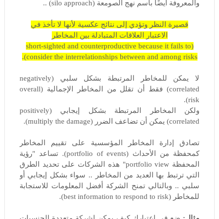
والمعروفة أيضًا باسم نهج الصومعة (silo approach) ..
قصيرة النظر وتؤدي إلى نتائج عكسية لأنها لا تأخذ في
الاعتبار العلاقات المتبادلة بين المخاطر
(short-sighted and counterproductive because it fails to
consider the interrelationships between and among risks).
لا يمكن للمخاطر المرتبطة بشكل سلبي (negatively
correlated) فقط أن تقلل من المخاطر الإجمالية (overall
risk).
ولكن المخاطر المرتبطة بشكل إيجابي (positively
correlated) يمكن أن تضاعف الضرر (multiply the damage).
تصادق إدارة المخاطر المؤسسية على تقييم المخاطر
كمحفظة من الأحداث (portfolio of events). تساعد "رؤية
المحفظة portfolio view" هذه الشركات على تحديد الطرق
التي ترتبط بها العديد من المخاطر .. سواء بشكل إيجابي أو
سلبي .. وبالتالي تمنح الشركة أفضل المعلومات للاستجابة
للمخاطر (best information to respond to risk).
مثال:
ضع في اعتبارك كيف يمكن لشركة متعددة الجنسيات