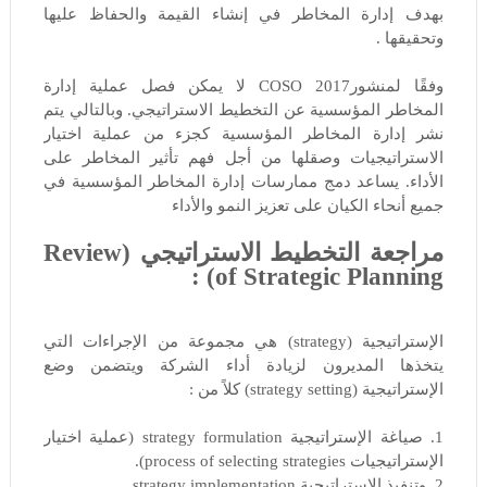
بهدف إدارة المخاطر في إنشاء القيمة والحفاظ عليها
وتحقيقها .
وفقًا لمنشورCOSO 2017 لا يمكن فصل عملية إدارة
المخاطر المؤسسية عن التخطيط الاستراتيجي. وبالتالي يتم
نشر إدارة المخاطر المؤسسية كجزء من عملية اختيار
الاستراتيجيات وصقلها من أجل فهم تأثير المخاطر على
الأداء. يساعد دمج ممارسات إدارة المخاطر المؤسسية في
جميع أنحاء الكيان على تعزيز النمو والأداء
مراجعة التخطيط الاستراتيجي (Review
of Strategic Planning) :
الإستراتيجية (strategy) هي مجموعة من الإجراءات التي
يتخذها المديرون لزيادة أداء الشركة ويتضمن وضع
الإستراتيجية (strategy setting) كلاً من :
1. صياغة الإستراتيجية strategy formulation (عملية اختيار
الإستراتيجيات process of selecting strategies).
2. وتنفيذ الإستراتيجية strategy implementation