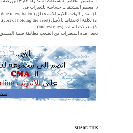
2. تتضمن مخاطر المشتقات المتداولة خارج البورصة مخاطر الطرف المقابل التي يصعب التنبؤ بها أو تقييمها أيضًا.
3. معظم المشتقات حساسة للتغيرات في :
1) مقدار الوقت اللازم للاستحقاق
(amount of time to expiration).
2) تكلفة الاحتفاظ بالأصل (cost of holding the asset).
3) معدلات الفائدة (interest rates).
تجعل هذه المتغيرات من الصعب مطابقة قيمة المشتق 
SHARE THIS