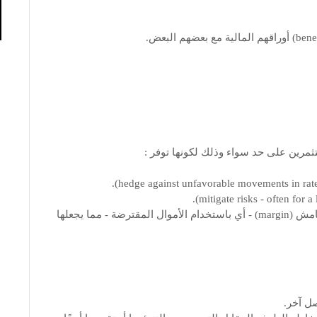
مرين على حد سواء وذلك لكونها توفر :
بالإضافة إلى ذلك يمكن غالبًا شراء المشتقات على الهامش (margin) - أي باستخدام الأموال المقترضة - مما يجعلها