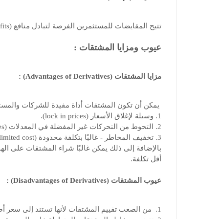
تتيح المقايضات للمستثمرين الفرصة لتبادل منافع (benefits) أوراقهم المالية مع بعضهم البعض.
عيوب ومزايا المشتقات :
مزايا المشتقات (Advantages of Derivatives) :
يمكن أن تكون المشتقات أداة مفيدة للشركات والمستث
1. وسيلة لإغلاق الأسعار (lock in prices).
2. التحوط من التحركات غير المفضلة في المعدلات (hedge against unfavorable movements in rates).
3. تخفيف المخاطر - غالبًا بتكلفة محدودة (mitigate risks - often for a limited cost).
أقل تكلفة.
عيوب المشتقات (Disadvantages of Derivatives) :
1. من الصعب تقييم المشتقات لأنها تستند إلى سعر أصل آخر.