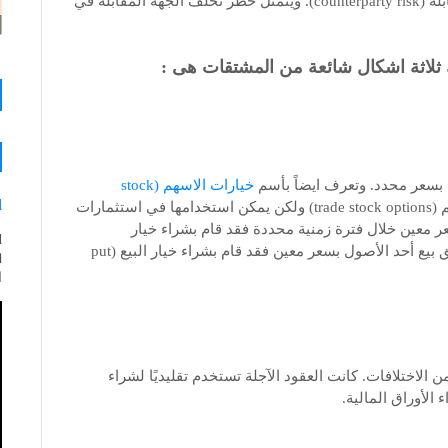
عمومًا إمكانية أكبر لما يعرف بـ خطر تخلّف الجهة المقابلة (counterparty risk). ويتمثل خطر تخلّف الجهة المقابلة في
 ثلاثة اشكال شائعة من المشتقات هى :
 بسعر محدد. وتعرف ايضاً بأسم
خيارات الاسهم (stock
d
وغالبًا ما يتم استخدامها لتداول خيارات الأسهم (trade stock options) ولكن يمكن استخدامها في استثمارات
ر معين خلال فترة زمنية محددة فقد قام بشراء خيار
الاستدعاء (call option). وعلى العكس إذا قام بشراء حق بيع أحد الأصول بسعر معين فقد قام بشراء خيار البيع (put
ا
 الاختلافات. كانت العقود الآجلة تستخدم تقليديًا لشراء
الأوراق المالية.